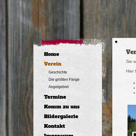
Ver
Home
Sie 
Verein
Hier 
Geschichte
Die größten Fänge
Angelgebiet
Termine
Komm zu uns
Bildergalerie
Kontakt
Impressum