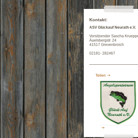
Kontakt:
ASV Glückauf Neurath e.V.
Vorsitzender Sascha Kruepp
Äuelsbergstr. 24
41517 Grevenbroich
02181- 282467
Teilen